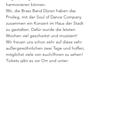
harmonieren können.
Wir, die Brass Band Düren haben das 
Privileg, mit der Soul of Dance Company 
zusammen ein Konzert im Haus der Stadt 
zu gestalten. Dafür wurde die letzten 
Wochen viel geschwitzt und musiziert!
Wir freuen uns schon sehr auf diese sehr 
außergewöhnlichen zwei Tage und hoffen, 
möglichst viele von euch/Ihnen zu sehen!
Tickets gibt es vor Ort und unter: 
https://www.koelnticket.de/das+tanzkonzert
+-
+brass+band+d%c3%bcren+meets+the+so
ul+of+dance+company-tickets-69/?
shopId=1&query=brass%20band%20d%C3%
BCren&pageId=69&evLId=148735
Diese Veranstaltung teilen