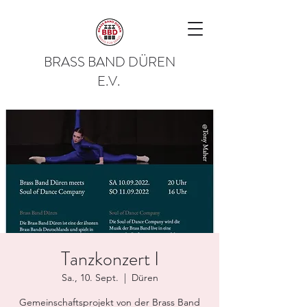
BRASS BAND DÜREN
E.V.
Tanzkonzert I
Sa., 10. Sept.
  |  
Düren
Gemeinschaftsprojekt von der Brass Band