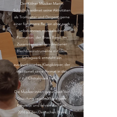
Der Kölner Musiker Martin
Schädlich widmet seine Aktivitäten
als Trompeter und Dirigent gerne
einer für unsere Region eher noch
unbekannten musikalischen
Formation: der Brass Band. Im
Zusammenspiel verschiedener
Blechblasinstrumente mit dem
Schlagwerk entsteht ein
ausdrucksstarker Klangkörper, der
traditionell seine Heimat in der
Choralmusik hat.
Die Musiker:innen geben seit der
Gründung regelmäßig eigene
Konzerte und fahren auch seit
2016 zu den Deutschen Brass