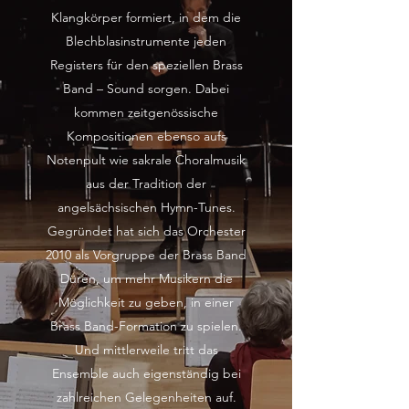
Klangkörper formiert, in dem die
Blechblasinstrumente jeden
Registers für den speziellen Brass
Band – Sound sorgen. Dabei
kommen zeitgenössische
Kompositionen ebenso aufs
Notenpult wie sakrale Choralmusik
aus der Tradition der
angelsächsischen Hymn-Tunes.
Gegründet hat sich das Orchester
2010 als Vorgruppe der Brass Band
Düren, um mehr Musikern die
Möglichkeit zu geben, in einer
Brass Band-Formation zu spielen.
Und mittlerweile tritt das
Ensemble auch eigenständig bei
zahlreichen Gelegenheiten auf.